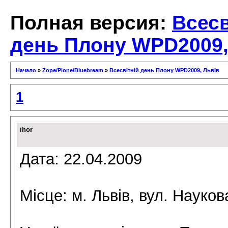
Полная версия:
Всесв
день Плону WPD2009,
Начало
»
Zope/Plone/Bluebream
»
Всесвітній день Плону WPD2009, Львів
1
ihor
Дата: 22.04.2009
Місце: м. Львів, вул. Науков