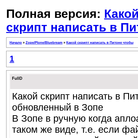
Полная версия:
Како
скрипт написать в П
Начало
»
Zope/Plone/Bluebream
»
Какой скрипт написать в Питоне чтобы
1
FullD
Какой скрипт написать в П
обновленный в Зопе
В Зопе в ручную когда апло
таком же виде, т.е. если фа