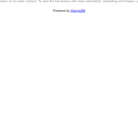
 version of our main content. To view the full version with more information, formatting and images,
Powered by
DjangoBB