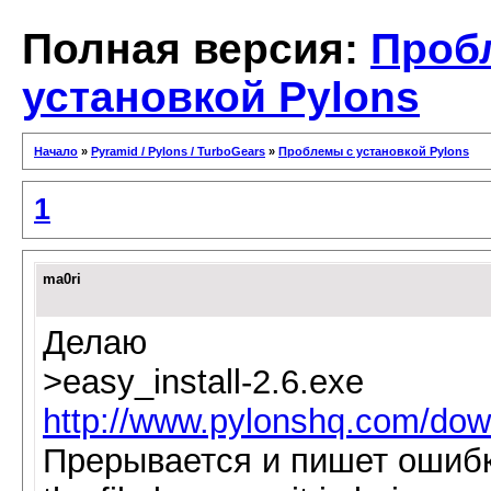
Полная версия:
Проб
установкой Pylons
Начало
»
Pyramid / Pylons / TurboGears
»
Проблемы с установкой Pylons
1
ma0ri
Делаю
>easy_install-2.6.exe
http://www.pylonshq.com/dow
Прерывается и пишет ошибку