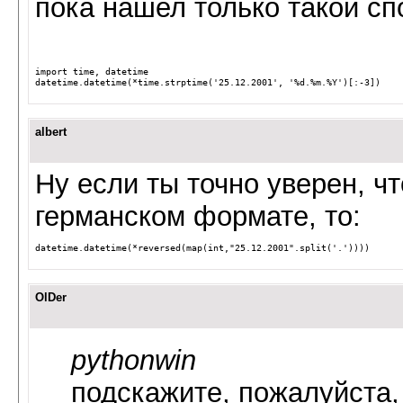
пока нашел только такой сп
import
time
,
datetime
datetime
.
datetime
(
*
time
.
strptime
(
'25.12.2001'
,
'
%d
.%m.%Y'
)[:
-
3
])
albert
Ну если ты точно уверен, ч
германском формате, то:
datetime
.
datetime
(
*
reversed
(
map
(
int
,
"25.12.2001"
.
split
(
'.'
))))
OlDer
pythonwin
подскажите, пожалуйста,