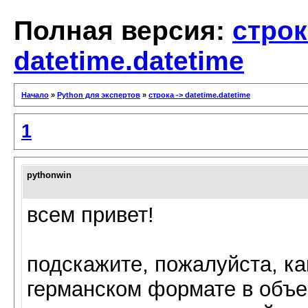
Полная версия:
строк
datetime.datetime
Начало
»
Python для экспертов
»
строка -> datetime.datetime
1
pythonwin
всем привет!
подскажите, пожалуйста, ка
германском формате в объек