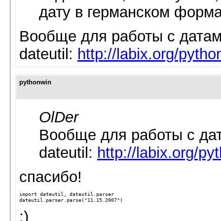
дату в германском формат
Вообще для работы с датам
dateutil:
http://labix.org/pytho
pythonwin
OlDer
Вообще для работы с да
dateutil:
http://labix.org/py
спасибо!
import
dateutil
,
dateutil.parser
dateutil
.
parser
.
parse
(
"11.15.2007"
)
:)