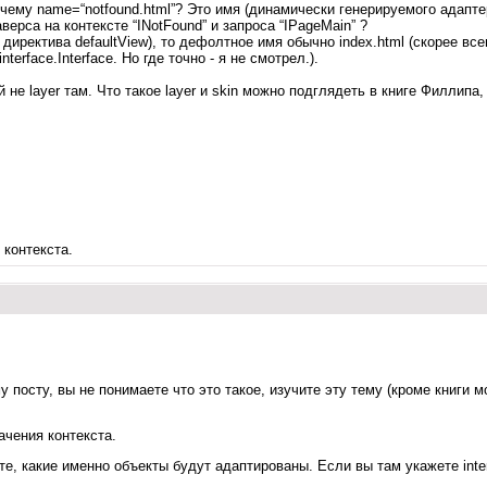
чему name=“notfound.html”? Это имя (динамически генерируемого адапте
ерса на контексте “INotFound” и запроса “IPageMain” ?
иректива defaultView), то дефолтное имя обычно index.html (скорее всег
erface.Interface. Но где точно - я не смотрел.).
 не layer там. Что такое layer и skin можно подглядеть в книге Филлипа,
 контекста.
 посту, вы не понимаете что это такое, изучите эту тему (кроме книги
ачения контекста.
ете, какие именно объекты будут адаптированы. Если вы там укажете inte