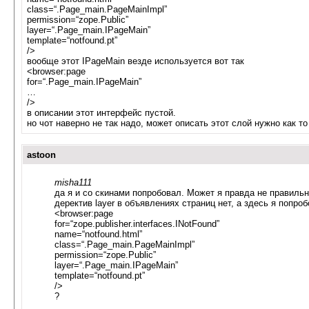
class=“.Page_main.PageMainImpl”
permission=“zope.Public”
layer=“.Page_main.IPageMain”
template=“notfound.pt”
/>
вообще этот IPageMain везде используется вот так
<browser:page
for=“.Page_main.IPageMain”
…
/>
в описании этот интерфейс пустой.
но чот наверно не так надо, может описать этот слой нужно как т
astoon
misha111
да я и со скинами попробовал. Может я правда не правиль
деректив layer в объявлениях страниц нет, а здесь я попро
<browser:page
for=“zope.publisher.interfaces.INotFound”
name=“notfound.html”
class=“.Page_main.PageMainImpl”
permission=“zope.Public”
layer=“.Page_main.IPageMain”
template=“notfound.pt”
/>
?