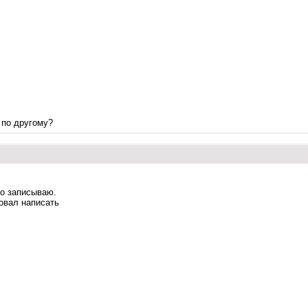
о по другому?
но записываю.
бовал написать