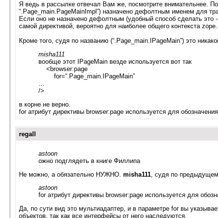
Я ведь в рассылке отвечал Вам же, посмотрите внимательнее. По
“.Page_main.PageMainImpl”) назначено дефолтным именем для трав
Если оно не назначено дефолтным (удобный способ сделать это - д
самой директивой, вероятно для наиболее общего контекста zope.int
Кроме того, судя по названию (“.Page_main.IPageMain”) это никакой
misha111
вообще этот IPageMain везде используется вот так
<browser:page
for=“.Page_main.IPageMain”
…
/>
в корне не верно.
for атрибут директивы browser:page используется для обозначения
regall
astoon
ожно подглядеть в книге Филлипа
Не можно, а обязательно НУЖНО.
misha111
, судя по предыдущему
astoon
for атрибут директивы browser:page используется для обозн
Да, по сути вид это мультиадаптер, и в параметре for вы указыва
объектов, так как все интерфейсы от него наследуются.