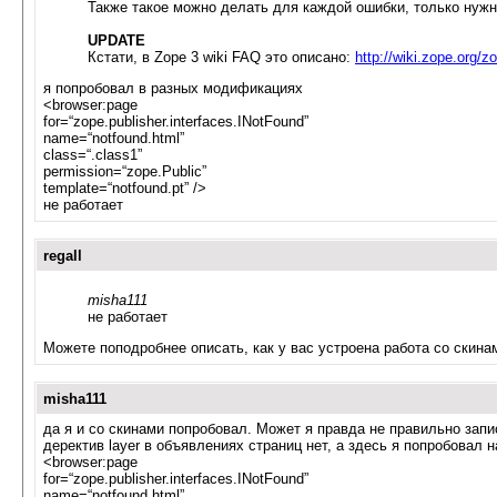
Также такое можно делать для каждой ошибки, только нуж
UPDATE
Кстати, в Zope 3 wiki FAQ это описано:
http://wiki.zope.org/
я попробовал в разных модификациях
<browser:page
for=“zope.publisher.interfaces.INotFound”
name=“notfound.html”
class=“.class1”
permission=“zope.Public”
template=“notfound.pt” />
не работает
regall
misha111
не работает
Можете поподробнее описать, как у вас устроена работа со скинами
misha111
да я и со скинами попробовал. Может я правда не правильно зап
деректив layer в объявлениях страниц нет, а здесь я попробовал 
<browser:page
for=“zope.publisher.interfaces.INotFound”
name=“notfound.html”