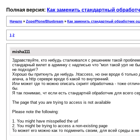
Полная версия:
Как заменить стандартный обработч
Начало
»
Zope/Plone/Bluebream
»
Как заменить стандартный обработчик о
1
2
misha111
Здравствуйте, кто нибудь сталкивался с решением такой проблем
стандарный вилет в админку с надписью что “мол такой урл не бы
не подходит?
Хорошо бы приткнуть де нибудь .htaccess, но они вроде б только 
апача, а http серевре вроде б какой то внутренний.
Или может где то можно описать скрипт обработчика - тоже отлич
бы.
Я так понимаю, чт если есть стандартній обработчик для всего се
The page that you are trying to access is not available
Please note the following:
1. You might have misspelled the url
2. You might be trying to access a non-existing page
То может его можно как то подменить своим, для всей среды а не