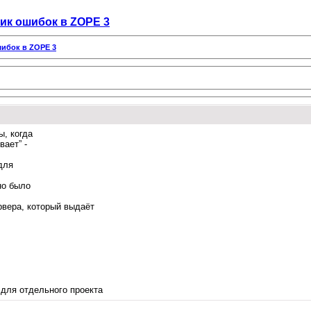
ик ошибок в ZOPE 3
шибок в ZOPE 3
ы, когда
вает” -
для
но было
рвера, который выдаёт
 для отдельного проекта