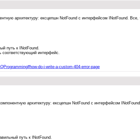
ентную архитектуру: ексцепшн NotFound c интерфейсом INotFound. Все, ч
ый путь к INotFound.
ть соответствующий интерфейс.
FAQProgramming#how-do-i-write-a-custom-404-error-page
 компонентную архитектуру: ексцепшн NotFound c интерфейсом INotFound.
равильный путь к INotFound.