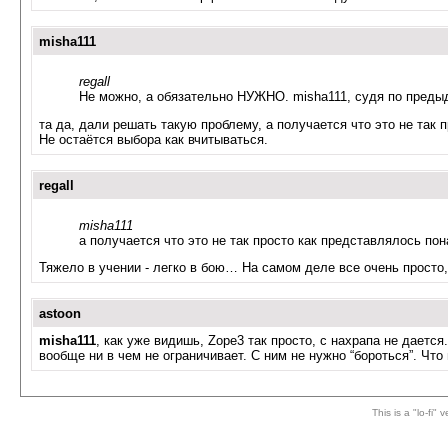
misha111
regall
Не можно, а обязательно НУЖНО. misha111, судя по предыд
та да, дали решать такую проблему, а получается что это не так 
Не остаётся выбора как вчитываться.
regall
misha111
а получается что это не так просто как представлялось по
Тяжело в учении - легко в бою… На самом деле все очень просто, 
astoon
misha111
, как уже видишь, Zope3 так просто, с нахрапа не даетс
вообще ни в чем не ограничивает. С ним не нужно “бороться”. Что
This is a "lo-fi"