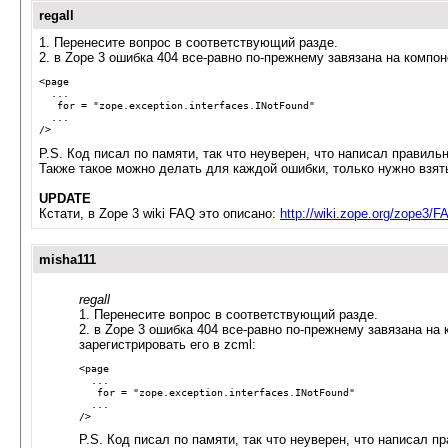
regall
1. Перенесите вопрос в соответствующий разде.
2. в Zope 3 ошибка 404 все-равно по-прежнему завязана на компон
<page 
  ...
   for = "zope.exception.interfaces.INotFound"
  ...
/>
P.S. Код писал по памяти, так что неуверен, что написал правильн
Также такое можно делать для каждой ошибки, только нужно взя
UPDATE
Кстати, в Zope 3 wiki FAQ это описано:
http://wiki.zope.org/zope3/
misha111
regall
1. Перенесите вопрос в соответствующий разде.
2. в Zope 3 ошибка 404 все-равно по-прежнему завязана на
зарегистрировать его в zcml:
<page 
  ...
   for = "zope.exception.interfaces.INotFound"
  ...
/>
P.S. Код писал по памяти, так что неуверен, что написал п