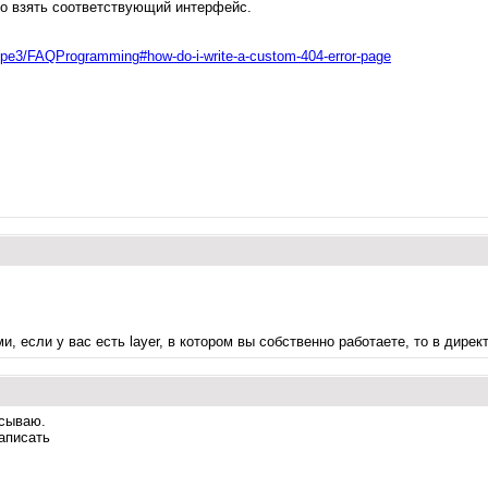
но взять соответствующий интерфейс.
zope3/FAQProgramming#how-do-i-write-a-custom-404-error-page
, если у вас есть layer, в котором вы собственно работаете, то в директ
исываю.
написать