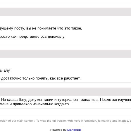
ущему посту, вы не понимаете что это такое,
просто как представлялось поначалу.
началу
достаточно только понять, как все работает.
я. Но слава богу, документации и туториалов - завались. После же изуч
 меня и привлекло изначально когда-то.
 version of our main content. To view the full version with more information, formatting and images,
Powered by
DjangoBB