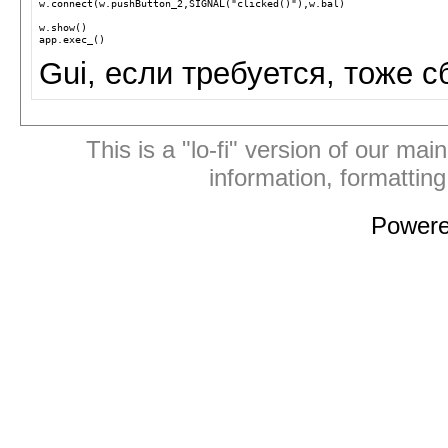
w.connect(w.pushButton_2,SIGNAL("clicked()"),w.bal)
w.show()
app.exec_()
Gui, если требуется, тоже с
This is a "lo-fi" version of our mai
information, formattin
Power