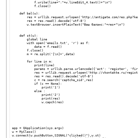
            f.write(line+":"+w.lineEdit_4.text()+"\n")
            f.close()
    def bal(w):
        res = urllib.request.urlopen('http://antigate.com/res.php?ke
        res = res.read().decode('utf-8')
        w.textBrowser.insertPlainText("Ваш баланс:"+res+"\n")    
    def st(w):
        global line
        with open('emails.txt', 'r') as f:
            data = f.read()
        f.close()
        m = re.split('[\n]+',data)
        for line in m:
            print(line)
            params = urllib.parse.urlencode({'act': 'register', 'fir
            res = urllib.request.urlopen('http://vkontakte.ru/regist
            res = res.read().decode('utf-8')
            c = re.search('captcha_sid',res)
            if (c == None):
                print('1')
            else :
                print('2')
                print(res)
                w.capch(res)
app = QApplication(sys.argv)
w = MyClass()
w.connect(w.pushButton,SIGNAL("clicked()"),w.st)