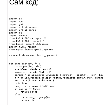
Сам код:
import os
import sys
import gui
import urllib.request
import urllib.parse
import re
import codecs
from PyQt4.QtCore import *
from PyQt4.QtGui import *
from base64 import b64encode
import time, random
from PyQt4 import QtGui, QtCore
vk = urllib.request.build_opener()
def send_cap(key, fn):
    data=open(fn, 'rb')
    s = b64encode(data.read())
    image = s.decode('latin-1')
    params = urllib.parse.urlencode({'method': 'base64', 'key': key,
    f = urllib.request.urlopen("http://antigate.com/in.php", params)
    res = str(f.read().decode())
    print(res)
    cap_id = re.search('\d+',res)
    if cap_id == None:
        return False    
    else:   
        idc = cap_id.group(0)
        return idc