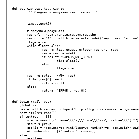
def get_cap_text(key, cap_id):
	''' Ожидаем и получаем текст капчи '''
	time.sleep(5)
	# получаем результат
	res_url= 'http://antigate.com/res.php'
	res_url+= "?" + urllib.parse.urlencode({'key': key, 'action
	flag=False
	while flag==False:
		res= urllib.request.urlopen(res_url).read()
		res = res.decode()
		if res == 'CAPCHA_NOT_READY':
			time.sleep(1)
		else:
			flag=True            
	res= re.split('[\W]+',res)
	if len(res[0]) == 2:
		return res[1]
	else:
		return ('ERROR', res[0])
def login (mail, pas):
    global vk
    res = urllib.request.urlopen('http://login.vk.com/?act=login&ema
    res= str(res.read())
    if len(res)== 699:
        s = re.search(r" name=\\\'s\\\' id=\\\'s\\\' value=\\\'(.*?)
        sid = s.group(1)
        cookie = 'remixap=1; remixlang=0; remixchk=5; remixsid='+sid
        vk.addheaders = [('cookie:', cookie)]
    else:
        cookie=0