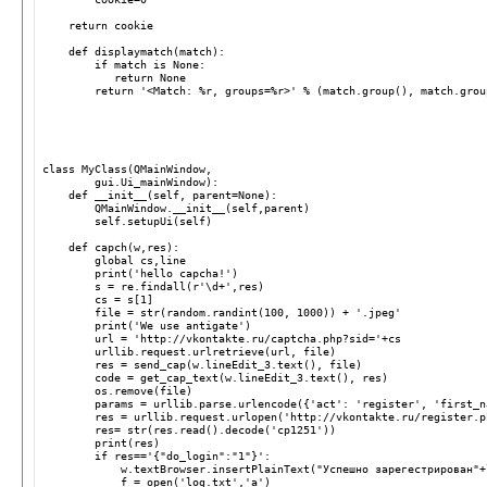
    return cookie
    def displaymatch(match):
        if match is None:
           return None
        return '<Match: %r, groups=%r>' % (match.group(), match.grou
class MyClass(QMainWindow,
        gui.Ui_mainWindow):
    def __init__(self, parent=None):
        QMainWindow.__init__(self,parent)
        self.setupUi(self)
    def capch(w,res):
        global cs,line
        print('hello capcha!')
        s = re.findall(r'\d+',res)
        cs = s[1]
        file = str(random.randint(100, 1000)) + '.jpeg'
        print('We use antigate')
        url = 'http://vkontakte.ru/captcha.php?sid='+cs
        urllib.request.urlretrieve(url, file)
        res = send_cap(w.lineEdit_3.text(), file)
        code = get_cap_text(w.lineEdit_3.text(), res)
        os.remove(file)
        params = urllib.parse.urlencode({'act': 'register', 'first_n
        res = urllib.request.urlopen('http://vkontakte.ru/register.p
        res= str(res.read().decode('cp1251'))
        print(res)
        if res=='{"do_login":"1"}':
            w.textBrowser.insertPlainText("Успешно зарегестрирован"+
            f = open('log.txt','a')