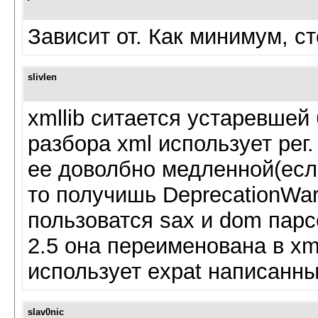
Зависит от. Как минимум, с
slivlen
xmllib ситается устаревшей
разбора xml использует рег
ее доволбно медленной(есл
то получишь DeprecationWar
пользоватся sax и dom парс
2.5 она переименована в xml
использует expat написанны
slav0nic