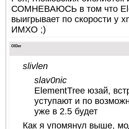
СОМНЕВАЮСЬ в том что Ele
выигрывает по скорости у xm
ИМХО ;)
OlDer
slivlen
slav0nic
ElementTree юзай, вст
уступают и по возможн
уже в 2.5 будет
Как я упомянул выше, мод