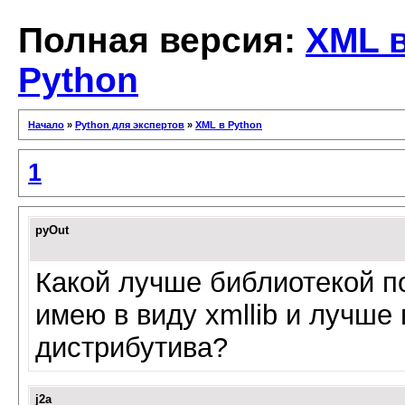
Полная версия:
XML 
Python
Начало
»
Python для экспертов
»
XML в Python
1
pyOut
Какой лучше библиотекой п
имею в виду xmllib и лучше 
дистрибутива?
j2a