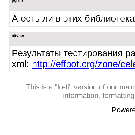
pyOut
А есть ли в этих библиотек
slivlen
Результаты тестирования р
xml:
http://effbot.org/zone/c
This is a "lo-fi" version of our mai
information, formattin
Power