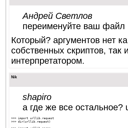
Андрей Светлов
переименуйте ваш файл
Который? аргументов нет ка
собственных скриптов, так 
интерпретатором.
Nik
shapiro
а где же все остальное? ur
>>> import urllib.request
>>> dir(urllib.request)
>>> import urllib.parse