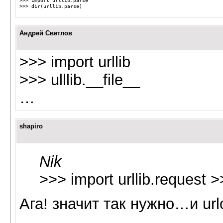
>>> dir(urllib.parse)
Андрей Светлов
>>> import urllib
>>> ulllib.__file__
…
shapiro
Nik
>>> import urllib.request >>
Ага! значит так нужно…и url