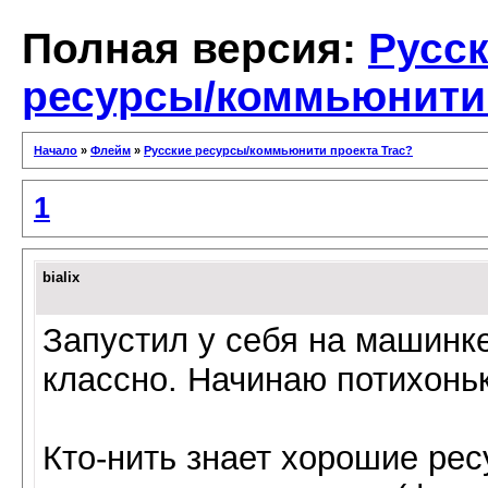
Полная версия:
Русс
ресурсы/коммьюнити 
Начало
»
Флейм
»
Русские ресурсы/коммьюнити проекта Trac?
1
bialix
Запустил у себя на машинке
классно. Начинаю потихоньк
Кто-нить знает хорошие рес