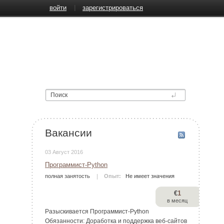
войти
зарегистрироваться
Вакансии
03 Август 2016
Программист-Python
полная занятость
Опыт:
Не имеет значения
€
1
в месяц
Разыскивается Программист-Python
Обязанности: Доработка и поддержка веб-сайтов