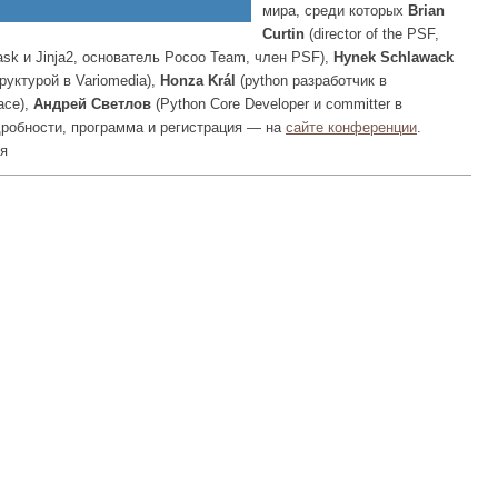
мира, среди которых
Brian
Curtin
(director of the PSF,
lask и Jinja2, основатель Pocoo Team, член PSF),
Hynek Schlawack
руктурой в Variomedia),
Honza Král
(python разработчик в
ace),
Андрей Светлов
(Python Core Developer и committer в
одробности, программа и регистрация — на
сайте конференции
.
ня