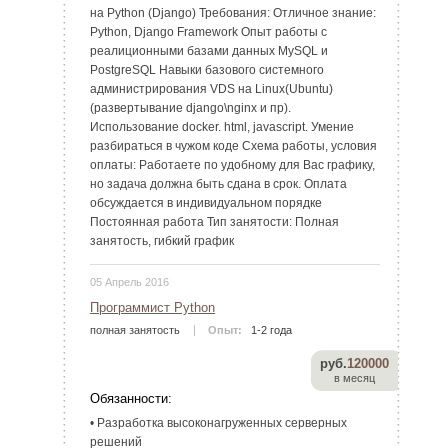
на Python (Django) Требования: Отличное знание:
Python, Django Framework Опыт работы с
реалиционными базами данных MySQL и
PostgreSQL Навыки базового системного
администрирования VDS на Linux(Ubuntu)
(развертывание django\nginx и пр).
Использование docker. html, javascript. Умение
разбираться в чужом коде Схема работы, условия
оплаты: Работаете по удобному для Вас графику,
но задача должна быть сдана в срок. Оплата
обсуждается в индивидуальном порядке
Постоянная работа Тип занятости: Полная
занятость, гибкий график
05 Апрель 2016
Программист Python
полная занятость
Опыт:
1-2 года
руб.
120000
в месяц
Обязанности:
• Разработка высоконагруженных серверных
решений