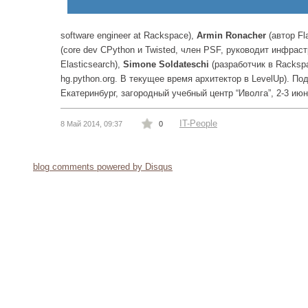
software engineer at Rackspace),
Armin Ronacher
(автор F
(core dev CPython и Twisted, член PSF, руководит инфраст
Elasticsearch),
Simone Soldateschi
(разработчик в Racksp
hg.python.org. В текущее время архитектор в LevelUp). П
Екатеринбург, загородный учебный центр “Иволга”, 2-3 ию
IT-People
8 Май 2014, 09:37
0
blog comments powered by
Disqus