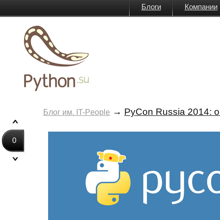
Блоги
Компании
→
PyCon Russia 2014: 
Блог им. IT-People
0