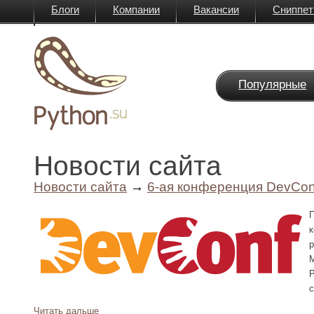
Блоги
Компании
Вакансии
Сниппе
Вики
Популярные
Новости сайта
Новости сайта
→
6-ая конференция DevCon
р
М
P
с
Читать дальше