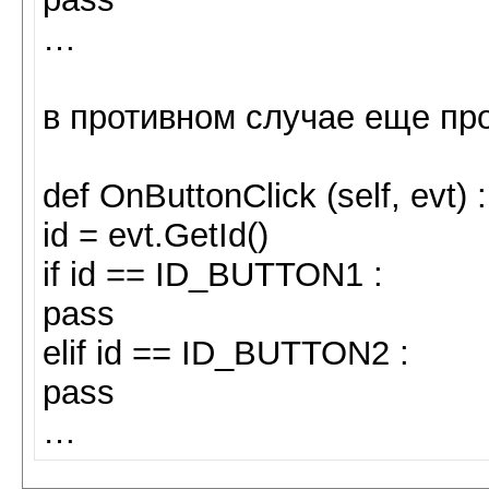
…
в противном случае еще пр
def OnButtonClick (self, evt) :
id = evt.GetId()
if id == ID_BUTTON1 :
pass
elif id == ID_BUTTON2 :
pass
…