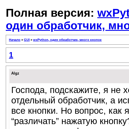
Полная версия:
wxPyt
один обработчик, мно
Начало
»
GUI
»
wxPython, один обработчик, много кнопок
1
Algz
Господа, подскажите, я не 
отдельный обработчик, а ис
все кнопки. Но вопрос, как 
“различать” нажатую кнопку?