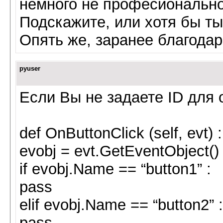
немного не професионально
Подскажите, или хотя бы ты
Опять же, заранее благода
pyuser
Если Вы не задаете ID для 
def OnButtonClick (self, evt) :
evobj = evt.GetEventObject()
if evobj.Name == “button1” :
pass
elif evobj.Name == “button2” :
pass