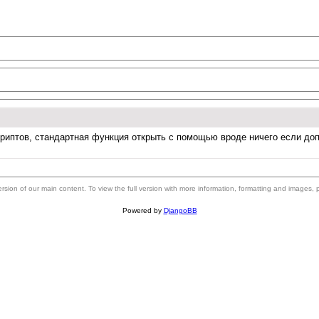
криптов, стандартная функция открыть с помощью вроде ничего если доп
 version of our main content. To view the full version with more information, formatting and images,
Powered by
DjangoBB