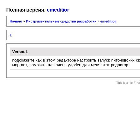
Полная версия:
emeditior
Начало
»
Инструментальные средства разработки
»
emeditior
1
VersouL
подскажите как в этом редакторе настроить запуск питоновских с
моргает, помогить плз очень удобен для меня этот редактор
This is a "lo-fi"