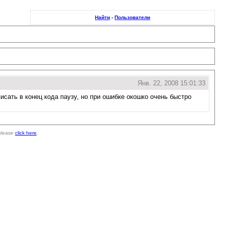
Найти
-
Пользователи
Янв. 22, 2008 15:01:33
исать в конец кода паузу, но при ошибке окошко очень быстро
 please
click here
.