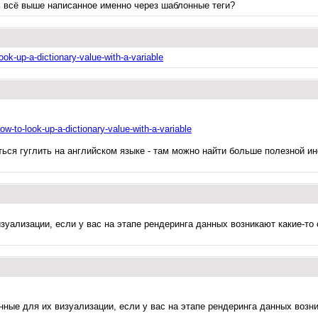
ь всё выше написанное именно через шаблонные теги?
ok-up-a-dictionary-value-with-a-variable
w-to-look-up-a-dictionary-value-with-a-variable
ься гуглить на английском языке - там можно найти больше полезной ин
зуализации, если у вас на этапе рендеринга данных возникают какие-то с
ные для их визуализации, если у вас на этапе рендеринга данных возник