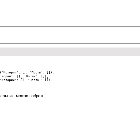
{
'Истории'
:
[],
'Посты'
:
[]},
стории'
:
[],
'Посты'
:
[]},
'Истории'
:
[],
'Посты'
:
[]},
дельник, можно набрать: