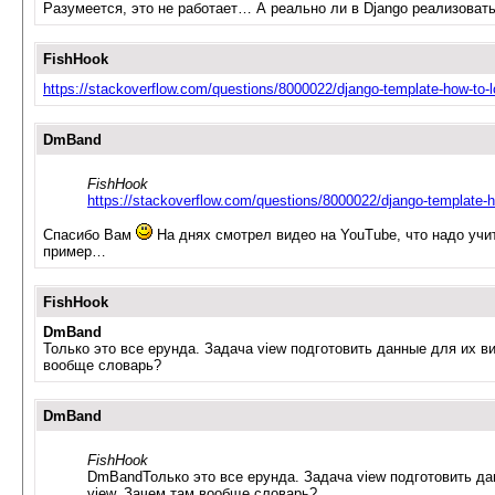
Разумеется, это не работает… А реально ли в Django реализоват
FishHook
https://stackoverflow.com/questions/8000022/django-template-how-to-lo
DmBand
FishHook
https://stackoverflow.com/questions/8000022/django-template-ho
Спасибо Вам
На днях смотрел видео на YouTube, что надо учит
пример…
FishHook
DmBand
Только это все ерунда. Задача view подготовить данные для их ви
вообще словарь?
DmBand
FishHook
DmBandТолько это все ерунда. Задача view подготовить дан
view. Зачем там вообще словарь?