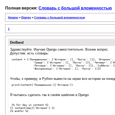
Полная версия:
Словарь с большой вложенностью
Начало
»
Django
»
Словарь с большой вложенностью
1
DmBand
Здравствуйте. Изучаю Django самостоятельно. Возник вопрос.
Допустим, есть словарь:
content
=
{
'Понедельник'
:
{
'Истории'
:
[],
'Посты'
:
[]},
'Вторник'
:
'Среда'
:
{
'Истории'
:
[],
'Посты'
:
[]},
'Четверг'
:
{
'И
'Пятница'
:
{
'Истории'
:
[],
'Посты'
:
[]},
'Суббота'
:
{
'Воскресенье'
:
{
'Истории'
:
[],
'Посты'
:
[]}}
Чтобы, к примеру, в Python вывести на экран все истории за поне
print
(
content
[
'Понедельник'
][
'Истории'
])
Я пытаюсь сделать так в своём шаблоне в Django:
{
%
for
day
in
content
%
}
{{
content
[
day
][
'Истории'
]
}}
{
%
endfor
%
}