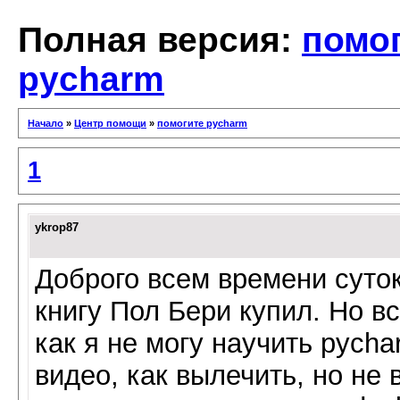
Полная версия:
помо
pycharm
Начало
»
Центр помощи
»
помогите pycharm
1
ykrop87
Доброго всем времени суток
книгу Пол Бери купил. Но в
как я не могу научить pych
видео, как вылечить, но не