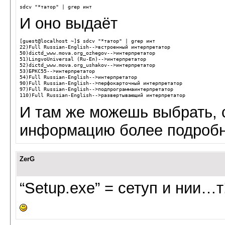
sdcv 
"*татор"
|
И оно выдаёт
[guest@localhost ~]$ sdcv "*татор" | grep инт
22)Full Russian-English-->встроенный интерпретатор
50)dictd_www.mova.org_ozhegov-->интерпретатор
51)LingvoUniversal (Ru-En)-->интерпретатор
52)dictd_www.mova.org_ushakov-->интерпретатор
53)БРКС55-->интерпретатор
54)Full Russian-English-->интерпретатор
90)Full Russian-English-->перфокарточный интерпретатор
97)Full Russian-English-->подпрограммаинтерпретатор
110)Full Russian-English-->развертывающий интерпретатор
И там же можешь выбрать, с
информацию более подроб
ZerG
“Setup.exe” = сетуп и нии…т