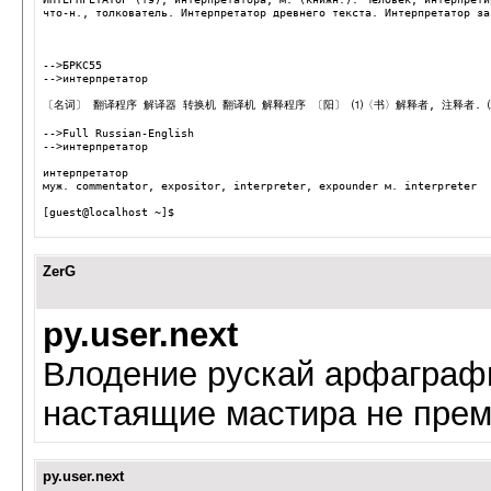
что-н., толкователь. Интерпретатор древнего текста. Интерпретатор за
-->БРКС55
-->интерпретатор
〔名词〕 翻译程序 解译器 转换机 翻译机 解释程序 〔阳〕 ⑴〈书〉解释者, 注释者.
-->Full Russian-English
-->интерпретатор
интерпретатор
муж. commentator, expositor, interpreter, expounder м. interpreter
[guest@localhost ~]$
ZerG
py.user.next
Влодение рускай арфаграфие
настаящие мастира не прем
py.user.next