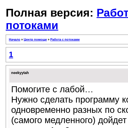
Полная версия:
Работ
потоками
Начало
»
Центр помощи
»
Работа с потоками
1
neekyytah
Помогите с лабой…
Нужно сделать программу ко
одновременно разных по ско
(самого медленного) дойдет