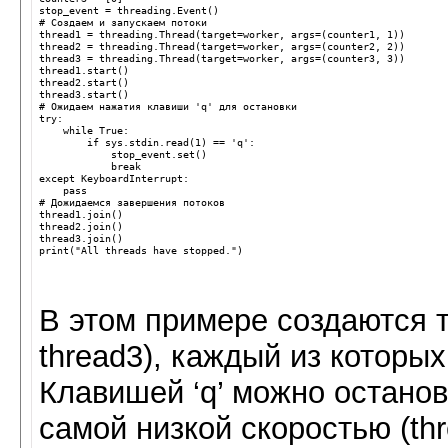
stop_event
=
threading
.
Event
()
# Создаем и запускаем потоки
thread1
=
threading
.
Thread
(
target
=
worker
,
args
=
(
counter1
,
1
))
thread2
=
threading
.
Thread
(
target
=
worker
,
args
=
(
counter2
,
2
))
thread3
=
threading
.
Thread
(
target
=
worker
,
args
=
(
counter3
,
3
))
thread1
.
start
()
thread2
.
start
()
thread3
.
start
()
# Ожидаем нажатия клавиши 'q' для остановки
try
:
while
True
:
if
sys
.
stdin
.
read
(
1
)
==
'q'
:
stop_event
.
set
()
break
except
KeyboardInterrupt
:
pass
# Дожидаемся завершения потоков
thread1
.
join
()
thread2
.
join
()
thread3
.
join
()
print
(
"All threads have stopped."
)
В этом примере создаются тр
thread3), каждый из которых
Клавишей ‘q’ можно останов
самой низкой скоростью (thr