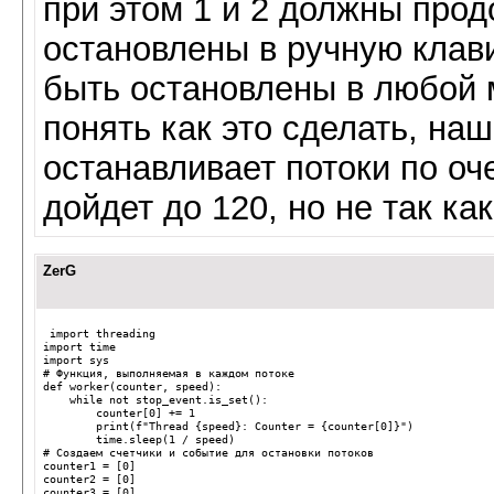
при этом 1 и 2 должны прод
остановлены в ручную клави
быть остановлены в любой 
понять как это сделать, на
останавливает потоки по оч
дойдет до 120, но не так ка
ZerG
import
threading
import
time
import
sys
# Функция, выполняемая в каждом потоке
def
worker
(
counter
,
speed
):
while
not
stop_event
.
is_set
():
counter
[
0
]
+=
1
print
(
f
"Thread {speed}: Counter = {counter[0]}"
)
time
.
sleep
(
1
/
speed
)
# Создаем счетчики и событие для остановки потоков
counter1
=
[
0
]
counter2
=
[
0
]
counter3
=
[
0
]