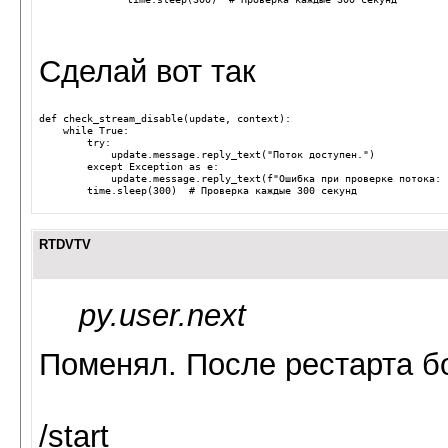
Сделай вот так
def
check_stream_disable
(
update
,
context
):
while
True
:
try
:
update
.
message
.
reply_text
(
"Поток доступен."
)
except
Exception
as
e
:
update
.
message
.
reply_text
(
f
"Ошибка при проверке потока: 
time
.
sleep
(
300
)
# Проверка каждые 300 секунд
RTDVTV
py.user.next
Поменял. После рестарта бо
/start