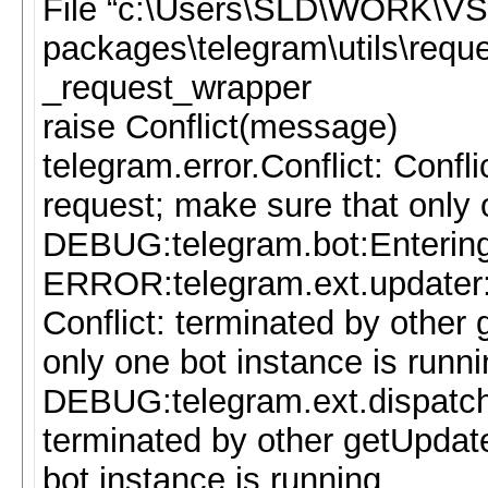
File “c:\Users\SLD\WORK\VS\
packages\telegram\utils\reques
_request_wrapper
raise Conflict(message)
telegram.error.Conflict: Confl
request; make sure that only 
DEBUG:telegram.bot:Entering
ERROR:telegram.ext.updater:E
Conflict: terminated by other
only one bot instance is runn
DEBUG:telegram.ext.dispatc
terminated by other getUpdat
bot instance is running