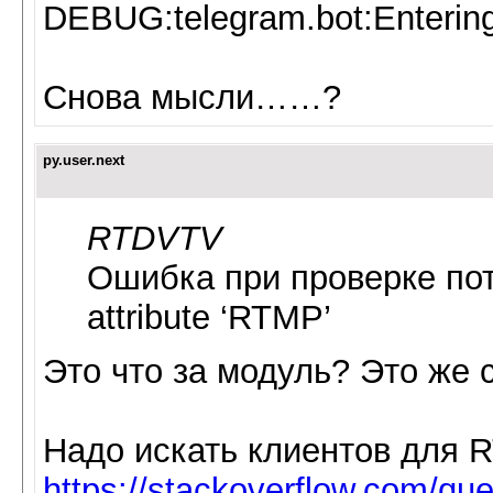
DEBUG:telegram.bot:Entering
Снова мысли……?
py.user.next
RTDVTV
Ошибка при проверке пото
attribute ‘RTMP’
Это что за модуль? Это же 
Надо искать клиентов для 
https://stackoverflow.com/qu