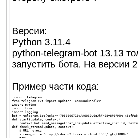
Версии:
Python 3.11.4
python-telegram-bot 13.13 т
запустить бота. На версии 
Пример части кода:
import
telegram
from
telegram.ext
import
Updater
,
CommandHandler
import
pyrtmp
import
time
import
logging
bot
=
telegram
.
Bot
(
token
=
'7956906719:AAGQ60y6qJhFnS8y8P9FMDt-x5sfFab
def
start
(
update
,
context
):
context
.
bot
.
send_message
(
chat_id
=
update
.
effective_chat
.
id
,
text
=
def
check_stream
(
update
,
context
):
# URL потока
stream_url
=
'rtmp://cdn-br2.live-tv.cloud:1935/tgtv/1080i'
try
: