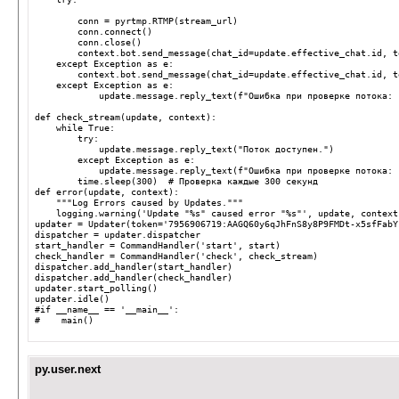
conn
=
pyrtmp
.
RTMP
(
stream_url
)
conn
.
connect
()
conn
.
close
()
context
.
bot
.
send_message
(
chat_id
=
update
.
effective_chat
.
id
,
t
except
Exception
as
e
:
context
.
bot
.
send_message
(
chat_id
=
update
.
effective_chat
.
id
,
t
except
Exception
as
e
:
update
.
message
.
reply_text
(
f
"Ошибка при проверке потока: 
def
check_stream
(
update
,
context
):
while
True
:
try
:
update
.
message
.
reply_text
(
"Поток доступен."
)
except
Exception
as
e
:
update
.
message
.
reply_text
(
f
"Ошибка при проверке потока: 
time
.
sleep
(
300
)
# Проверка каждые 300 секунд
def
error
(
update
,
context
):
"""Log Errors caused by Updates."""
logging
.
warning
(
'Update "
%s
" caused error "
%s
"'
,
update
,
context
updater
=
Updater
(
token
=
'7956906719:AAGQ60y6qJhFnS8y8P9FMDt-x5sfFabY
dispatcher
=
updater
.
dispatcher
start_handler
=
CommandHandler
(
'start'
,
start
)
check_handler
=
CommandHandler
(
'check'
,
check_stream
)
dispatcher
.
add_handler
(
start_handler
)
dispatcher
.
add_handler
(
check_handler
)
updater
.
start_polling
()
updater
.
idle
()
#if __name__ == '__main__':
#    main()
py.user.next