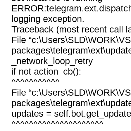
ERROR:telegram.ext.dispatche
logging exception.
Traceback (most recent call la
File “c:\Users\SLD\WORK\VS\
packages\telegram\ext\updater
_network_loop_retry
if not action_cb():
^^^^^^^^^^^
File “c:\Users\SLD\WORK\VS\
packages\telegram\ext\updater
updates = self.bot.get_update
^^^^^^^^^^^^^^^^^^^^^