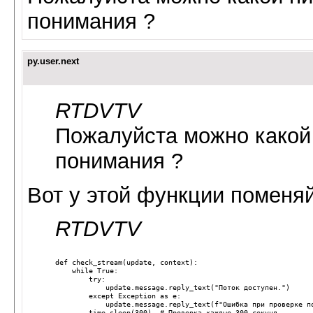
понимания ?
py.user.next
RTDVTV
Пожалуйста можно какой
понимания ?
Вот у этой функции поменя
RTDVTV
def
check_stream
(
update
,
context
):
while
True
:
try
:
update
.
message
.
reply_text
(
"Поток доступен."
)
except
Exception
as
e
:
update
.
message
.
reply_text
(
f
"Ошибка при проверке п
time
.
sleep
(
300
)
# Проверка каждые 300 секунд