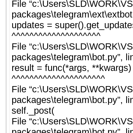
File “c:\Users\SLD\WORK\VS\
packages\telegram\ext\extbot.
updates = super().get_update
^^^^^^^^^^^^^^^^^^^^
File “c:\Users\SLD\WORK\VS\
packages\telegram\bot.py”, li
result = func(*args, **kwargs)
^^^^^^^^^^^^^^^^^^^^^
File “c:\Users\SLD\WORK\VS\
packages\telegram\bot.py”, li
self._post(
File “c:\Users\SLD\WORK\VS\
packages\telegram\bot.py”, li