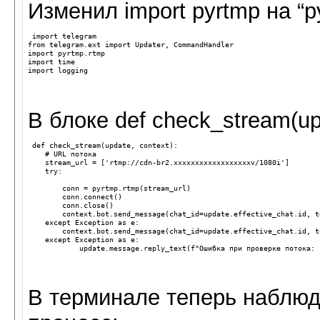
Изменил import pyrtmp на “p
import
telegram
from
telegram.ext
import
Updater
,
CommandHandler
import
pyrtmp.rtmp
import
time
import
logging
В блоке def check_stream(up
def
check_stream
(
update
,
context
):
# URL потока
stream_url
=
[
'rtmp://cdn-br2.xxxxxxxxxxxxxxxxxxv/1080i'
]
try
:
conn
=
pyrtmp
.
rtmp
(
stream_url
)
conn
.
connect
()
conn
.
close
()
context
.
bot
.
send_message
(
chat_id
=
update
.
effective_chat
.
id
,
t
except
Exception
as
e
:
context
.
bot
.
send_message
(
chat_id
=
update
.
effective_chat
.
id
,
t
except
Exception
as
e
:
update
.
message
.
reply_text
(
f
"Ошибка при проверке потока: 
В терминале теперь наблю