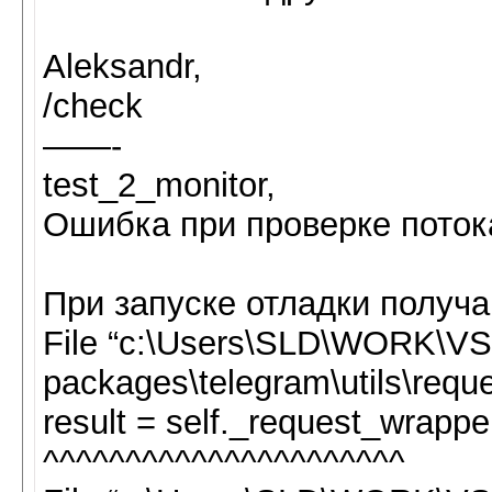
Aleksandr,
/check
——-
test_2_monitor,
Ошибка при проверке потока: 
При запуске отладки получ
File “c:\Users\SLD\WORK\VS\
packages\telegram\utils\reques
result = self._request_wrappe
^^^^^^^^^^^^^^^^^^^^^^