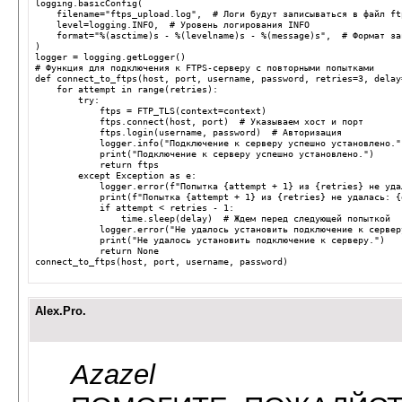
logging
.
basicConfig
(
filename
=
"ftps_upload.log"
,
# Логи будут записываться в файл ft
level
=
logging
.
INFO
,
# Уровень логирования INFO
format
=
"
%(asctime)s
 - 
%(levelname)s
 - 
%(message)s
"
,
# Формат за
)
logger
=
logging
.
getLogger
()
# Функция для подключения к FTPS-серверу с повторными попытками
def
connect_to_ftps
(
host
,
port
,
username
,
password
,
retries
=
3
,
delay
for
attempt
in
range
(
retries
):
try
:
ftps
=
FTP_TLS
(
context
=
context
)
ftps
.
connect
(
host
,
port
)
# Указываем хост и порт
ftps
.
login
(
username
,
password
)
# Авторизация
logger
.
info
(
"Подключение к серверу успешно установлено."
print
(
"Подключение к серверу успешно установлено."
)
return
ftps
except
Exception
as
e
:
logger
.
error
(
f
"Попытка {attempt + 1} из {retries} не уда
print
(
f
"Попытка {attempt + 1} из {retries} не удалась: {
if
attempt
<
retries
-
1
:
time
.
sleep
(
delay
)
# Ждем перед следующей попыткой
logger
.
error
(
"Не удалось установить подключение к сервер
print
(
"Не удалось установить подключение к серверу."
)
return
None
connect_to_ftps
(
host
,
port
,
username
,
password
)
Alex.Pro.
Azazel