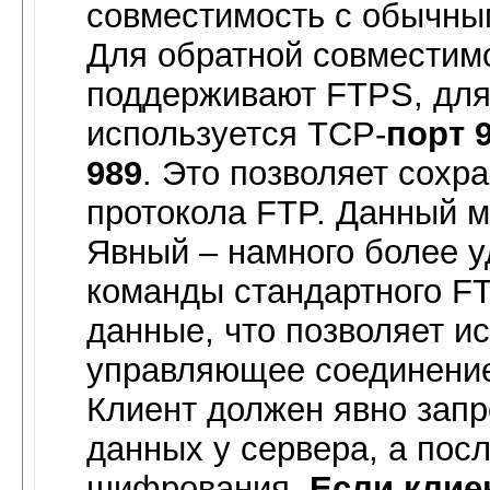
совместимость с обычны
Для обратной совместимо
поддерживают FTPS, для
используется TCP-
порт 
989
. Это позволяет сохр
протокола FTP. Данный м
Явный – намного более уд
команды стандартного FT
данные, что позволяет и
управляющее соединение 
Клиент должен явно зап
данных у сервера, а пос
шифрования.
Если клие