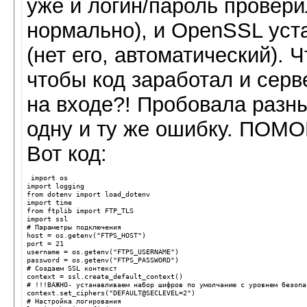
уже и логин/пароль проверила
нормально), и OpenSSL уст
(нет его, автоматический). 
чтобы код заработал и серв
на входе?! Пробовала разн
одну и ту же ошибку. ПОМ
Вот код:
import
os
import
logging
from
dotenv
import
load_dotenv
import
time
from
ftplib
import
FTP_TLS
import
ssl
# Параметры подключения
host
=
os
.
getenv
(
"FTPS_HOST"
)
port
=
21
username
=
os
.
getenv
(
"FTPS_USERNAME"
)
password
=
os
.
getenv
(
"FTPS_PASSWORD"
)
# Создаем SSL контекст
context
=
ssl
.
create_default_context
()
# !!!ВАЖНО- устанавливаем набор шифров по умолчанию с уровнем безопа
context
.
set_ciphers
(
"DEFAULT@SECLEVEL=2"
)
# Настройка логирования