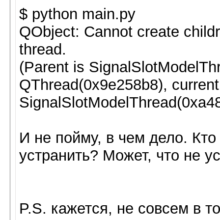
$ python main.py
QObject: Cannot create children
thread.
(Parent is SignalSlotModelTh
QThread(0x9e258b8), current 
SignalSlotModelThread(0xa4
И не пойму, в чем дело. Кто
устранить? Может, что не у
P.S. кажется, не совсем в т