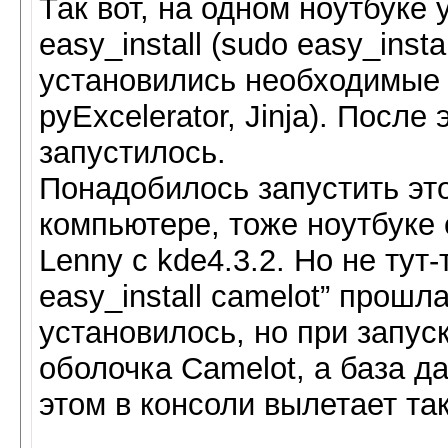
Так вот, на одном ноутбуке
easy_install (sudo easy_inst
установились необходимые п
pyExcelerator, Jinja). Посл
запустилось.
Понадобилось запустить эт
компьютере, тоже ноутбуке 
Lenny с kde4.3.2. Но не тут
easy_install camelot” прошл
установилось, но при запус
оболочка Camelot, а база д
этом в консоли вылетает та