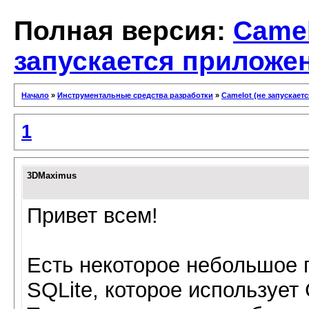
Полная версия:
Camel
запускается приложе
Начало
»
Инструментальные средства разработки
»
Camelot (не запускает
1
3DMaximus
Привет всем!
Есть некоторое небольшое 
SQLite, которое использует 