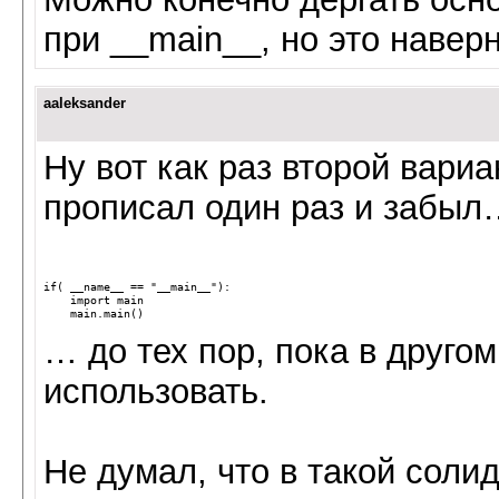
при __main__, но это навер
aaleksander
Ну вот как раз второй вари
прописал один раз и забыл
if( __name__ == "__main__"):
    import main
    main.main()
… до тех пор, пока в друго
использовать.
Не думал, что в такой солид