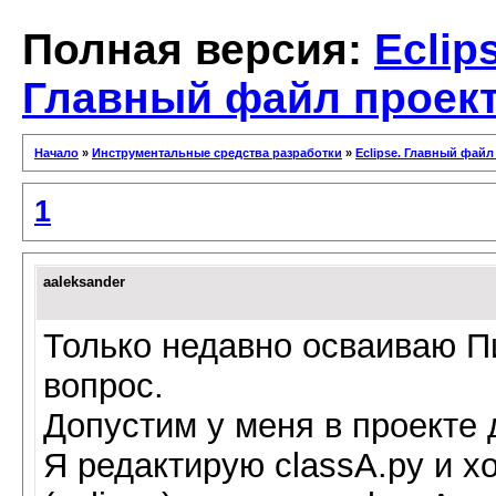
Полная версия:
Eclip
Главный файл проек
Начало
»
Инструментальные средства разработки
»
Eclipse. Главный файл
1
aaleksander
Только недавно осваиваю Пи
вопрос.
Допустим у меня в проекте 
Я редактирую classA.py и хо