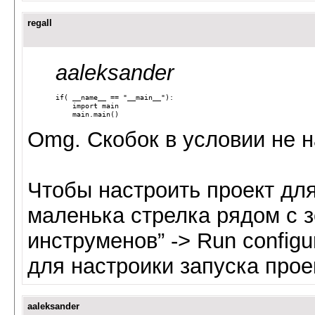
regall
aaleksander
if( __name__ == "__main__"):
    import main
    main.main()
Omg. Скобок в условии не н
Чтобы настроить проект для
маленька стрелка рядом с з
инструменов” -> Run configu
для настроики запуска прое
aaleksander