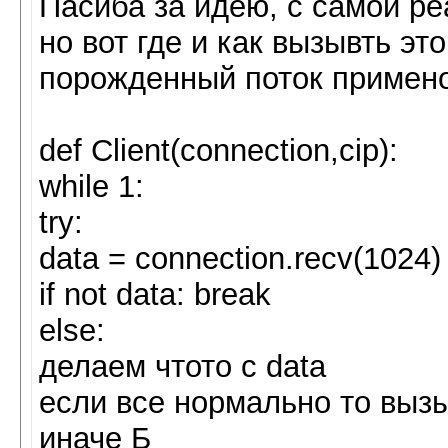
Пасиба за идею, с самой ре
но вот где и как вызывть эт
порожденный поток примено
def Client(connection,cip):
while 1:
try:
data = connection.recv(1024)
if not data: break
else:
делаем чтото с data
если все нормально то выз
иначе Б