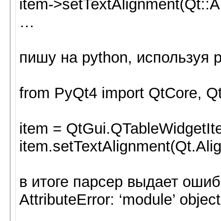
item->setTextAlignment(Qt::A
…
пишу на python, используя 
from PyQt4 import QtCore, Qt
item = QtGui.QTableWidgetIt
item.setTextAlignment(Qt.Ali
в итоге парсер выдает ошиб
AttributeError: ‘module’ objec