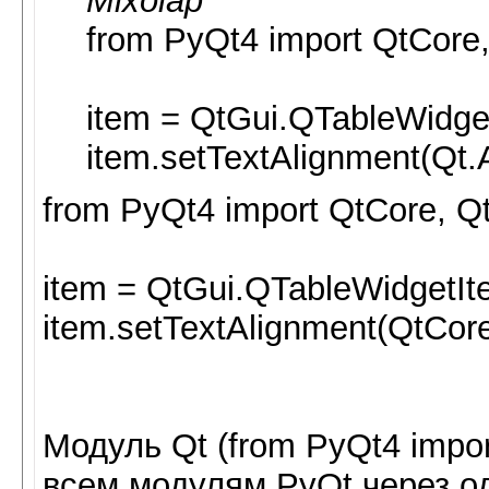
Mixolap
from PyQt4 import QtCore,
item = QtGui.QTableWidge
item.setTextAlignment(Qt.
from PyQt4 import QtCore, Q
item = QtGui.QTableWidgetIt
item.setTextAlignment(QtCor
Модуль Qt (from PyQt4 impo
всем модулям PyQt через од