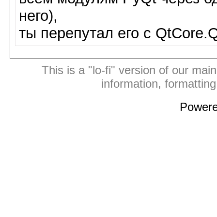
него),
ты перепутал его с QtCore.Q
This is a "lo-fi" version of our mai
information, formattin
Power