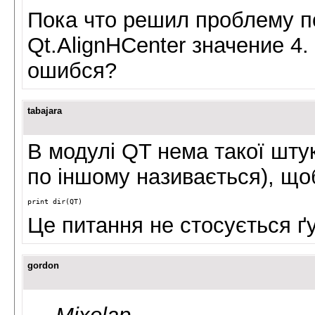
Пока что решил проблему п
Qt.AlignHCenter значение 4
ошибся?
tabajara
В модулі QT нема такої шту
по іншому називається), що
print
dir
(
QT
)
Це питання не стосується ґу
gordon