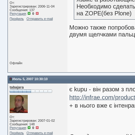
От:
Необходимо сделат
Зарегистрирован: 2006-11-04
Сообщения: 137
на ZOPE(без Plone)
Репутация
:
0
Профиль
Отправить e-mail
Можно также попробо
двумя щелчками пальц
Офлайн
Июль 5, 2007 10:30:10
tabajara
є kupu - він разом з п
http://infrae.com/produc
+ в нього вже є інтенр
От:
Зарегистрирован: 2007-01-02
Сообщения: 148
Репутация
:
0
Профиль
Отправить e-mail