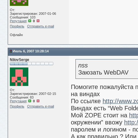
От:
Зарегистрирован: 2007-01-06
Сообщения: 103
Репутация
:
0
Профиль
Отправить e-mail
Офлайн
Июль 6, 2007 10:28:14
NilovSerge
nss
Заюзать WebDAV
Помогите пожалуйста 
От:
на виндах
Зарегистрирован: 2007-02-15
Сообщения: 83
По ссылке
http://www.
Репутация
:
0
Профиль
Отправить e-mail
Виндах есть “Web Folde
Мой ZOPE стоит на
htt
окружении” ввожу
http
паролем и логином - п
А как правильно ? Или