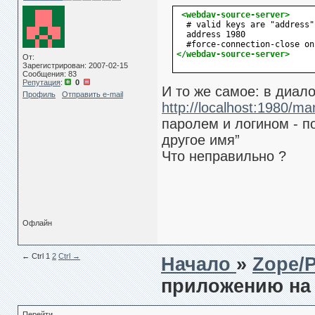
<webdav-source-server>
  # valid keys are "address"
  address 1980

</webdav-source-server>
От:
Зарегистрирован: 2007-02-15
Сообщения: 83
Репутация
:
0
И то же самое: в диал
Профиль
Отправить e-mail
http://localhost:1980/m
паролем и логином - п
другое имя”
Что неправильно ?
Офлайн
← Сtrl
1
2
Ctrl →
Начало
»
Zope/
приложению на 
Перейти