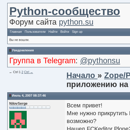
Python-сообщество
Форум сайта
python.su
Главная
Пользователи
Найти
Войти
Sign up
Вы не вошли.
Уведомления
Группа в Telegram
:
@pythonsu
← Сtrl
1
2
Ctrl →
Начало
»
Zope/
приложению на 
Июль 4, 2007 08:37:46
NilovSerge
Всем привет!
Мне нужно прикрутить 
возможно?
Нашел FCKeditor.Plone2