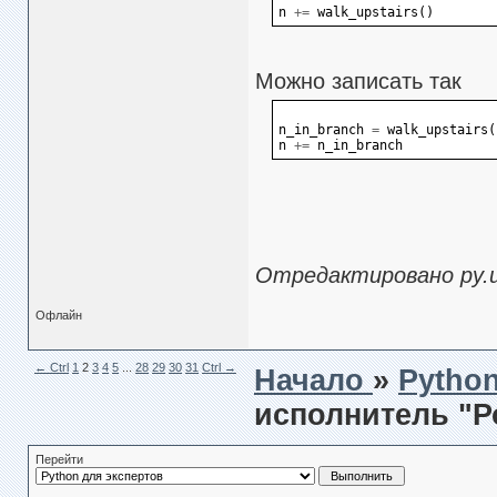
n
+=
walk_upstairs
()
Можно записать так
n_in_branch
=
walk_upstairs
(
n
+=
n_in_branch
Отредактировано py.us
Офлайн
← Сtrl
1
2
3
4
5
...
28
29
30
31
Ctrl →
Начало
»
Pytho
исполнитель "Р
Перейти