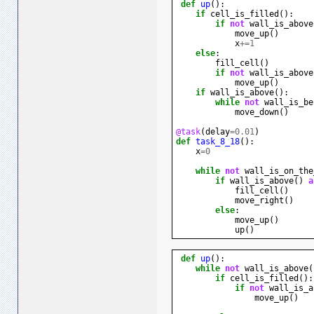
def
up
():
if
cell_is_filled
():
if
not
wall_is_above
move_up
()
x
+=
1
else
:
fill_cell
()
if
not
wall_is_above
move_up
()
if
wall_is_above
():
while
not
wall_is_be
move_down
()
@task
(
delay
=
0.01
)
def
task_8_18
():
x
=
0
while
not
wall_is_on_the
if
wall_is_above
()
a
fill_cell
()
move_right
()
else
:
move_up
()
up
()
def
up
():
while
not
wall_is_above
(
if
cell_is_filled
():
if
not
wall_is_a
move_up
()