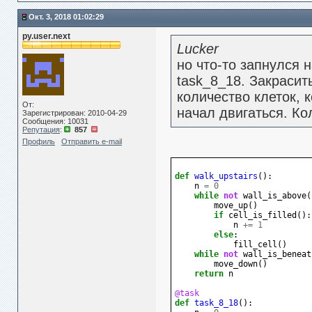
Окт. 3, 2018 01:02:29
py.user.next
Lucker
но что-то запнулся 
task_8_18. Закрасит
количество клеток, 
От:
начал двигаться. Ко
Зарегистрирован: 2010-04-29
Сообщения: 10031
Репутация
:
857
Профиль
Отправить e-mail
def
walk_upstairs
():
n
=
0
while
not
wall_is_above
(
move_up
()
if
cell_is_filled
():
n
+=
1
else
:
fill_cell
()
while
not
wall_is_beneat
move_down
()
return
n
@task
def
task_8_18
():