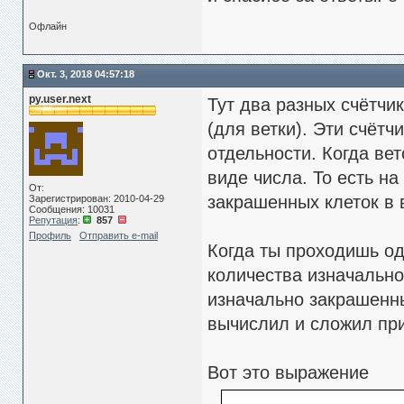
Офлайн
Окт. 3, 2018 04:57:18
py.user.next
Тут два разных счётчи
(для ветки). Эти счётч
отдельности. Когда ве
виде числа. То есть н
От:
закрашенных клеток в 
Зарегистрирован: 2010-04-29
Сообщения: 10031
Репутация
:
857
Профиль
Отправить e-mail
Когда ты проходишь од
количества изначально
изначально закрашенны
вычислил и сложил при
Вот это выражение