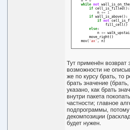
n
=
0
while
not
wall_is_on_the
if
cell_is_filled
():
n
+=
1
if
wall_is_above
():
if
not
cell_is_f
fill_cell
()
else
:
n
+=
walk_upstai
move_right
()
mov
(
'ax'
,
n
)
Тут применён возврат 
возможности не описыв
же по курсу брать, то 
брать значение (брать,
указано, как брать зна
внутри пакета покопатьс
частности; главное ал
подпрограммы, потому 
декомпозиции (расклад
будет нужен.