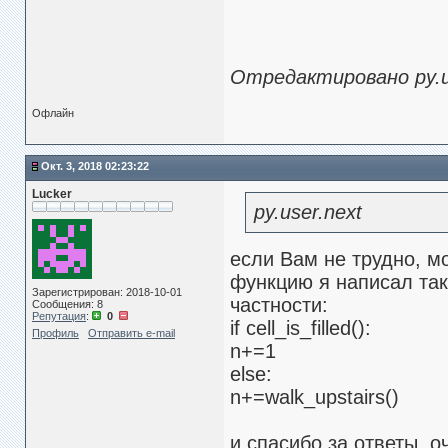
Отредактировано py.use
Офлайн
Окт. 3, 2018 02:23:22
Lucker
py.user.next
если Вам не трудно, м
функцию я написал так
Зарегистрирован: 2018-10-01
частности:
Сообщения: 8
Репутация
:
0
if cell_is_filled():
Профиль
Отправить e-mail
n+=1
else:
n+=walk_upstairs()
и спасибо за ответы. о