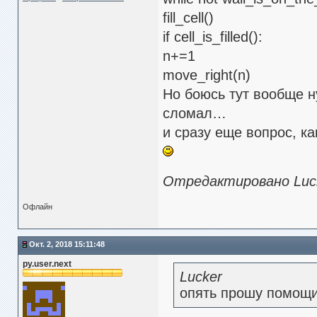
fill_cell()
if cell_is_filled():
n+=1
move_right(n)
Но боюсь тут вообще н
сломал…
и сразу еще вопрос, к
Отредактировано Lucke
Офлайн
Окт. 2, 2018 15:11:48
py.user.next
Lucker
опять прошу помощи