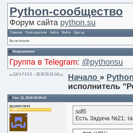
Python-сообщество
Форум сайта
python.su
Главная
Пользователи
Найти
Войти
Sign up
Вы не вошли.
Уведомления
Группа в Telegram
:
@pythonsu
← Сtrl
1
2
3
4
5
...
28
29
30
31
Ctrl →
Начало
»
Pytho
исполнитель "
Сен. 12, 2018 03:29:41
py.user.next
sdl5
Есть Задача №21: ta
    move_right()