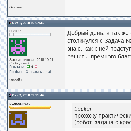
Офлайн
Окт. 1, 2018 19:07:35
Lucker
Добрый день. я так же
столкнулся с Задача №2
знаю, как к ней подст
решить. премного бла
Зарегистрирован: 2018-10-01
Сообщения: 8
Репутация
:
0
Профиль
Отправить e-mail
Офлайн
Окт. 2, 2018 03:31:49
py.user.next
Lucker
прохожу практически
(робот, задача с кре