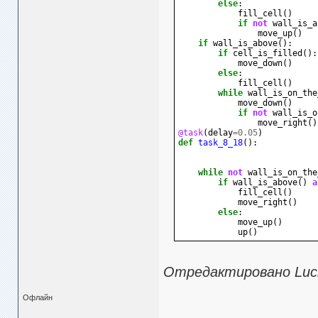
else
:
fill_cell
()
if
not
wall_is_a
move_up
()
if
wall_is_above
():
if
cell_is_filled
():
move_down
()
else
:
fill_cell
()
while
wall_is_on_the
move_down
()
if
not
wall_is_o
move_right
()
@task
(
delay
=
0.05
)
def
task_8_18
():
while
not
wall_is_on_the
if
wall_is_above
()
a
fill_cell
()
move_right
()
else
:
move_up
()
up
()
Отредактировано Lucke
Офлайн