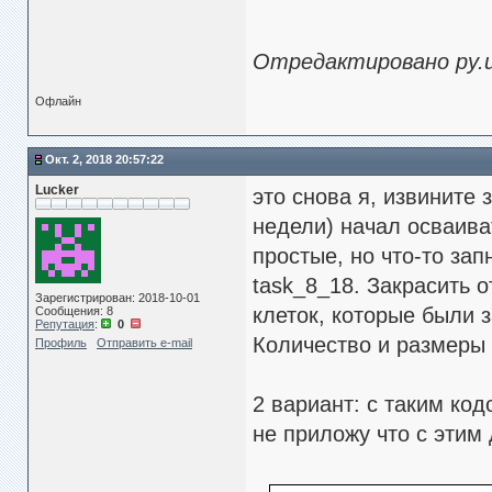
Отредактировано py.use
Офлайн
Окт. 2, 2018 20:57:22
Lucker
это снова я, извините 
недели) начал осваива
простые, но что-то за
task_8_18. Закрасить о
Зарегистрирован: 2018-10-01
клеток, которые были з
Сообщения: 8
Репутация
:
0
Количество и размеры 
Профиль
Отправить e-mail
2 вариант: с таким ко
не приложу что с этим 