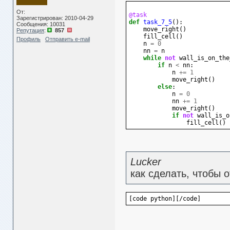
От:
@task
Зарегистрирован: 2010-04-29
def
task_7_5
():
Сообщения: 10031
move_right
()
Репутация
:
857
fill_cell
()
Профиль
Отправить e-mail
n
=
0
nn
=
n
while
not
wall_is_on_the
if
n
<
nn
:
n
+=
1
move_right
()
else
:
n
=
0
nn
+=
1
move_right
()
if
not
wall_is_o
fill_cell
()
Lucker
как сделать, чтобы 
[code python][/code]