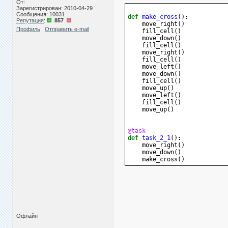
От:
Зарегистрирован: 2010-04-29
Сообщения: 10031
def
make_cross
():
Репутация
:
857
move_right
()
Профиль
Отправить e-mail
fill_cell
()
move_down
()
fill_cell
()
move_right
()
fill_cell
()
move_left
()
move_down
()
fill_cell
()
move_up
()
move_left
()
fill_cell
()
move_up
()
@task
def
task_2_1
():
move_right
()
move_down
()
make_cross
()
Офлайн