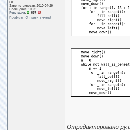
От:
    move_down()
Зарегистрирован: 2010-04-29
    for i in range(1, 13 + 1
Сообщения: 10031
        for _ in range(i):
Репутация
:
857
            fill_cell()
Профиль
Отправить e-mail
            move_right()
        for _ in range(i):
            move_left()
        move_down()
    move_right()
    move_down()
    n = 0
    while not wall_is_beneat
        n += 1
        for _ in range(n):
            fill_cell()
            move_right()
        for _ in range(n):
            move_left()
        move_down()
Отредактировано py.use