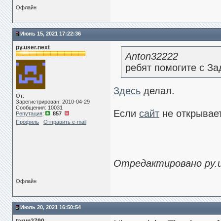
Офлайн
Июнь 15, 2021 17:22:36
py.user.next
Anton32222
ребят помогите с За
Здесь
делал.
От:
Зарегистрирован: 2010-04-29
Сообщения: 10031
Если
сайт
не открывает
Репутация
:
857
Профиль
Отправить e-mail
Отредактировано py.us
Офлайн
Июль 20, 2021 16:50:54