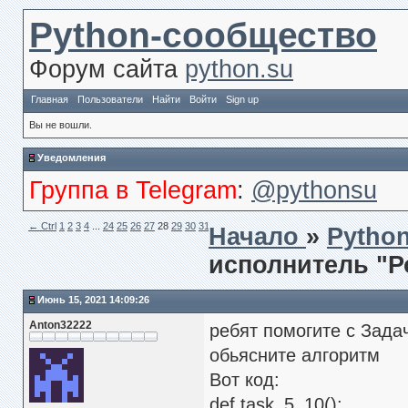
Python-сообщество
Форум сайта
python.su
Главная
Пользователи
Найти
Войти
Sign up
Вы не вошли.
Уведомления
Группа в Telegram
:
@pythonsu
← Сtrl
1
2
3
4
...
24
25
26
27
28
29
30
31
Ctrl →
Начало
»
Pytho
исполнитель "
Июнь 15, 2021 14:09:26
Anton32222
ребят помогите с Зада
обьясните алгоритм
Вот код:
def task_5_10():