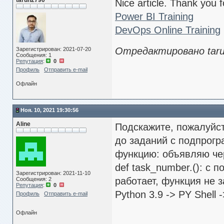
tarun2790
Nice article. Thank you f
Power BI Training
DevOps Online Training
Отредактировано tarun
Зарегистрирован: 2021-07-20
Сообщения: 1
Репутация
:
0
Профиль
Отправить e-mail
Офлайн
Ноя. 10, 2021 19:30:56
Aline
Подскажите, пожалуйст
до заданий с подпрогр
функцию: объявляю чер
def task_number.(): с 
Зарегистрирован: 2021-11-10
работает, функция не з
Сообщения: 2
Репутация
:
0
Python 3.9 -> PY Shell
Профиль
Отправить e-mail
Офлайн