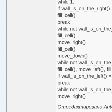
while 1:
if wall_is_on_the_right()
fill_cell()
break
while not wall_is_on_the_
fill_cell()
move_right()
fill_cell()
move_down()
while not wall_is_on_the_
fill_cell(), move_left(), fil
if wall_is_on_the_left()
break
while not wall_is_on_the_
move_right()
Отредактировано Anto