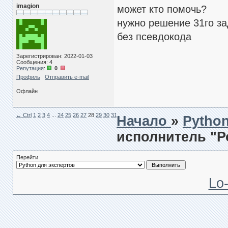
imagion
может кто помочь?
нужно решение 31го за
без псевдокода
Зарегистрирован: 2022-01-03
Сообщения: 4
Репутация
:
0
Профиль
Отправить e-mail
Офлайн
← Сtrl
1
2
3
4
...
24
25
26
27
28
29
30
31
Ctrl →
Начало
»
Pytho
исполнитель "Р
Перейти
Lo-