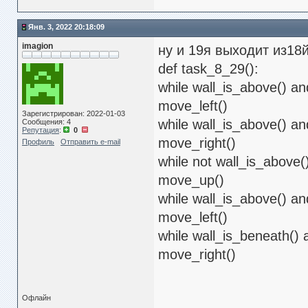
Янв. 3, 2022 20:18:09
imagion
ну и 19я выходит из18
def task_8_29():
while wall_is_above() an
move_left()
Зарегистрирован: 2022-01-03
while wall_is_above() an
Сообщения: 4
Репутация
:
0
move_right()
Профиль
Отправить e-mail
while not wall_is_above(
move_up()
while wall_is_above() an
move_left()
while wall_is_beneath() 
move_right()
Офлайн