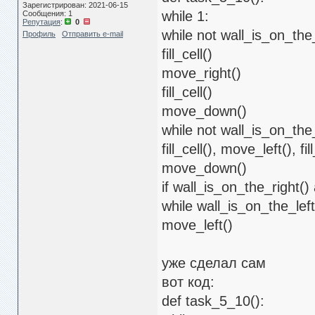
Зарегистрирован: 2021-06-15
while 1:
Сообщения: 1
Репутация
:
0
while not wall_is_on_the_
Профиль
Отправить e-mail
fill_cell()
move_right()
fill_cell()
move_down()
while not wall_is_on_the_
fill_cell(), move_left(), fil
move_down()
if wall_is_on_the_right()
while wall_is_on_the_left
move_left()
уже сделал сам
вот код:
def task_5_10():