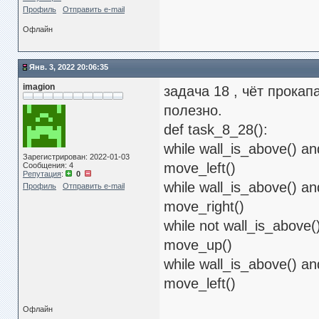
Профиль
Отправить e-mail
Офлайн
Янв. 3, 2022 20:06:35
imagion
задача 18 , чёт прокап
полезно.
def task_8_28():
while wall_is_above() an
Зарегистрирован: 2022-01-03
move_left()
Сообщения: 4
Репутация
:
0
while wall_is_above() an
Профиль
Отправить e-mail
move_right()
while not wall_is_above(
move_up()
while wall_is_above() an
move_left()
Офлайн