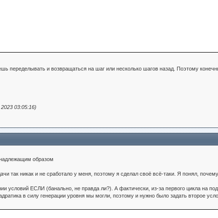
ешь переделывать и возвращаться на шаг или несколько шагов назад. Поэтому конечны
2023 03:05:16)
у надлежащим образом
ачи так никак и не сработало у меня, поэтому я сделал своё всё-таки. Я понял, почем
и условий ЕСЛИ (банально, не правда ли?). А фактически, из-за первого цикла на п
вадратика в силу генерации уровня мы могли, поэтому и нужно было задать второе усл