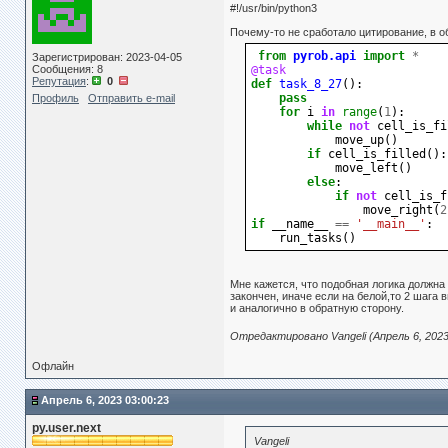
#!/usr/bin/python3
Почему-то не сработало цитирование, в об
from
pyrob.api
import
*
Зарегистрирован: 2023-04-05
Сообщения: 8
@task
Репутация
:
0
def
task_8_27
():
pass
Профиль
Отправить e-mail
for
i
in
range
(
1
):
while
not
cell_is_fi
move_up
()
if
cell_is_filled
():
move_left
()
else
:
if
not
cell_is_f
move_right
(
2
if
__name__
==
'__main__'
:
run_tasks
()
Мне кажется, что подобная логика должна
закончен, иначе если на белой,то 2 шага 
и аналогично в обратную сторону.
Отредактировано Vangeli (Апрель 6, 2023
Офлайн
Апрель 6, 2023 03:00:23
py.user.next
Vangeli