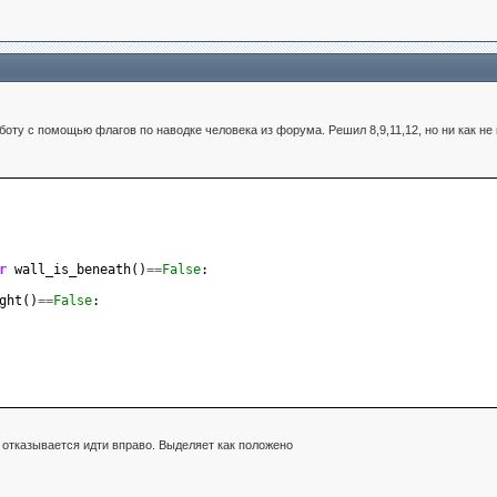
боту с помощью флагов по наводке человека из форума. Решил 8,9,11,12, но ни как не
r
wall_is_beneath
()
==
False
:
ght
()
==
False
:
 отказывается идти вправо. Выделяет как положено