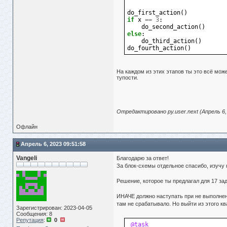
do_first_action
()
if
x
==
3
:
do_second_action
()
else
:
do_third_action
()
do_fourth_action
()
На каждом из этих этапов ты это всё мож
тупости.
Отредактировано py.user.next (Апрель 6, 
Офлайн
Апрель 6, 2023 09:51:58
Vangeli
Благодарю за ответ!
За блок-схемы отдельное спасибо, изуч
Решение, которое ты предлагал для 17 зад
ИНАЧЕ должно наступать при не выполнени
там не срабатывало. Но выйти из этого к
Зарегистрирован: 2023-04-05
Сообщения: 8
Репутация
:
0
@task