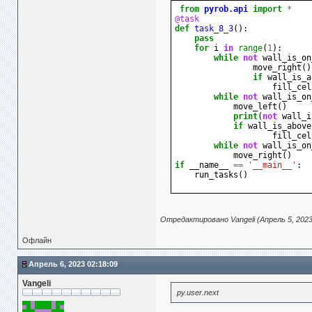
from
pyrob.api
import
*
@task
def
task_8_3
():
pass
for
i
in
range
(
1
):
while
not
wall_is_on
move_right
()
if
wall_is_a
fill_cel
while
not
wall_is_on
move_left
()
print
(
not
wall_i
if
wall_is_above
fill_cel
while
not
wall_is_on
move_right
()
if
__name__
==
'__main__'
:
run_tasks
()
Отредактировано Vangeli (Апрель 5, 2023
Офлайн
Апрель 6, 2023 02:18:09
Vangeli
py.user.next