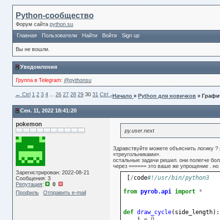
Python-сообщество
Форум сайта
python.su
Главная
Пользователи
Найти
Войти
Sign up
Вы не вошли.
Уведомления
Группа в Telegram
:
@pythonsu
← Сtrl
1
2
3
4
...
26
27
28
29
30
31
Ctrl →
Начало
»
Python для новичков
» Графи
Сен. 11, 2022 18:41:20
pokemon
py.user.next
Здравствуйте можете объяснить логику ? р
«треугольниками».
остальные задачи решил. они полегче бол
через ====== это ваше же упрощение . но 
Зарегистрирован: 2022-08-21
[
/
code
#!/usr/bin/python3
Сообщения: 3
Репутация
:
0
from
pyrob.api
import
*
Профиль
Отправить e-mail
def
draw_cycle
(
side_length
):
i
=
0