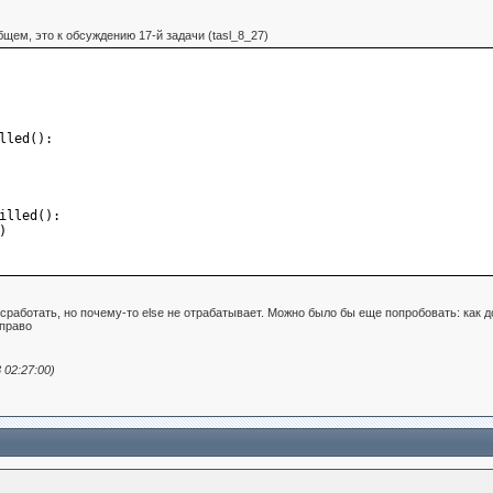
щем, это к обсуждению 17-й задачи (tasl_8_27)
lled
():
illed
():
)
 сработать, но почему-то else не отрабатывает. Можно было бы еще попробовать: как д
вправо
 02:27:00)