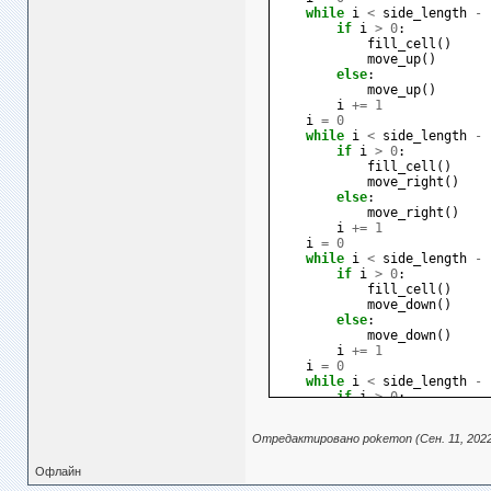
while
i
<
side_length
-
if
i
>
0
:
fill_cell
()
move_up
()
else
:
move_up
()
i
+=
1
i
=
0
while
i
<
side_length
-
if
i
>
0
:
fill_cell
()
move_right
()
else
:
move_right
()
i
+=
1
i
=
0
while
i
<
side_length
-
if
i
>
0
:
fill_cell
()
move_down
()
else
:
move_down
()
i
+=
1
i
=
0
while
i
<
side_length
-
if
i
>
0
:
fill_cell
()
move_left
()
Отредактировано pokemon (Сен. 11, 2022
else
:
move_left
()
Офлайн
i
+=
1