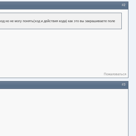
#2
код но не могу понять(ход и действия кода) как это вы закрашиваете поле
Пожаловаться
#3