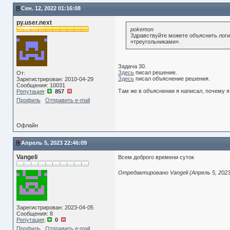
Сен. 12, 2022 01:16:08
@task
(
delay
=
0.05
)
def
task_9_3
():
py.user.next
side_length
=
1
pokemon
while
not
wall_is_beneat
Здравствуйте можете объяснить логику
«треугольниками».
move_down
()
side_length
+=
1
while
side_length
>
1
:
draw_cycle
(
side_leng
Задача 30.
move_right
()
Здесь
писал решение.
От:
move_up
()
Здесь
писал объяснение решения.
Зарегистрирован: 2010-04-29
side_length
-=
2
Сообщения: 10031
Там же в объяснении я написал, почему я
Репутация
:
857
while
not
wall_is_beneat
move_down
()
Профиль
Отправить e-mail
while
not
wall_is_on_the
move_left
()
Офлайн
if
__name__
==
'__main__'
:
run_tasks
()
Апрель 5, 2023 22:46:09
============================
Vangeli
Всем доброго времени суток
def
draw_cycle
(
side_length
):
for
move_func
in
(
move_u
Отредактировано Vangeli (Апрель 5, 2023
move_r
move_d
move_l
for
i
in
range
(
side_
if
i
>
0
:
Зарегистрирован: 2023-04-05
Сообщения: 8
fill_cell
()
Репутация
:
0
move_func
()]
Профиль
Отправить e-mail