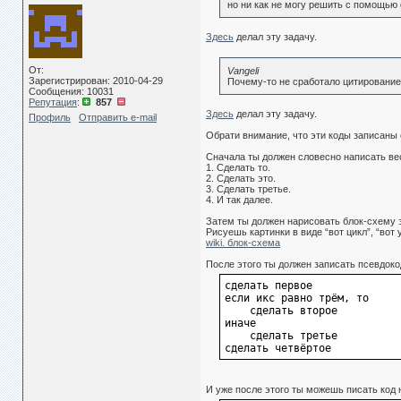
но ни как не могу решить с помощью
Здесь
делал эту задачу.
От:
Vangeli
Зарегистрирован: 2010-04-29
Почему-то не сработало цитирование,
Сообщения: 10031
Репутация
:
857
Здесь
делал эту задачу.
Профиль
Отправить e-mail
Обрати внимание, что эти коды записаны с
Сначала ты должен словесно написать ве
1. Сделать то.
2. Сделать это.
3. Сделать третье.
4. И так далее.
Затем ты должен нарисовать блок-схему э
Рисуешь картинки в виде “вот цикл”, “вот 
wiki. блок-схема
После этого ты должен записать псевдоко
сделать первое
если икс равно трём, то
    сделать второе
иначе
    сделать третье
сделать четвёртое
И уже после этого ты можешь писать код 