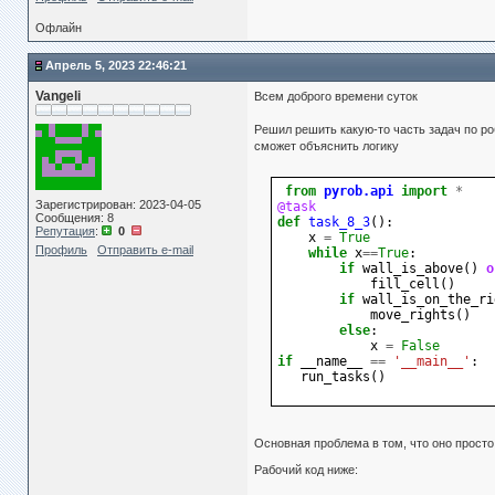
Офлайн
Апрель 5, 2023 22:46:21
Vangeli
Всем доброго времени суток
Решил решить какую-то часть задач по ро
сможет объяснить логику
from
pyrob.api
import
*
Зарегистрирован: 2023-04-05
@task
Сообщения: 8
def
task_8_3
():
Репутация
:
0
x
=
True
Профиль
Отправить e-mail
while
x
==
True
:
if
wall_is_above
()
o
fill_cell
()
if
wall_is_on_the_ri
move_rights
()
else
:
x
=
False
if
__name__
==
'__main__'
:
run_tasks
()
Основная проблема в том, что оно просто
Рабочий код ниже: