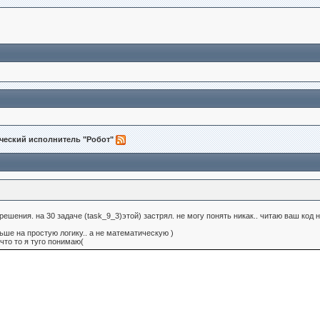
ческий исполнитель "Робот"
ешения. на 30 задаче (task_9_3)этой) застрял. не могу понять никак.. читаю ваш код 
ьше на простую логику.. а не математическую )
что то я туго понимаю(