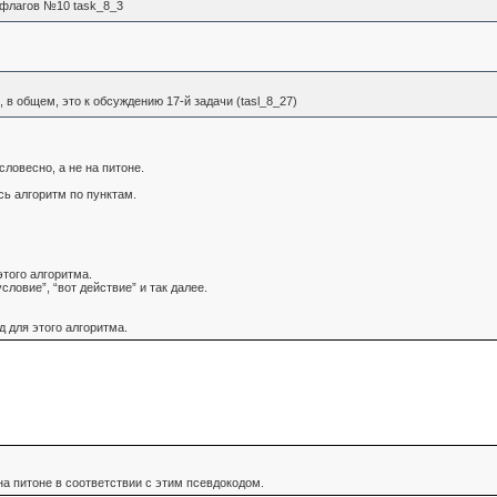
 флагов №10 task_8_3
 в общем, это к обсуждению 17-й задачи (tasl_8_27)
ловесно, а не на питоне.
сь алгоритм по пунктам.
того алгоритма.
условие”, “вот действие” и так далее.
д для этого алгоритма.
на питоне в соответствии с этим псевдокодом.