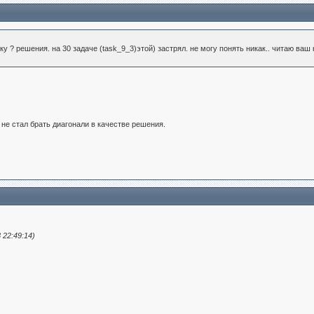
h
():
 ? решения. на 30 задаче (task_9_3)этой) застрял. не могу понять никак.. читаю ваш 
th
)
 не стал брать диагонали в качестве решения.
h
():
_left
():
=======================================
p
,
 22:49:14)
ight
,
own
,
eft
):
length
-
1
):