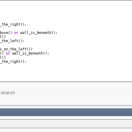
_the_right
():
bove
()
or
wall_is_beneath
():
l
()
_the_left
():
s_on_the_left
())
()
or
wall_is_beneath
():
l
()
_the_right
():
 22:52:27)