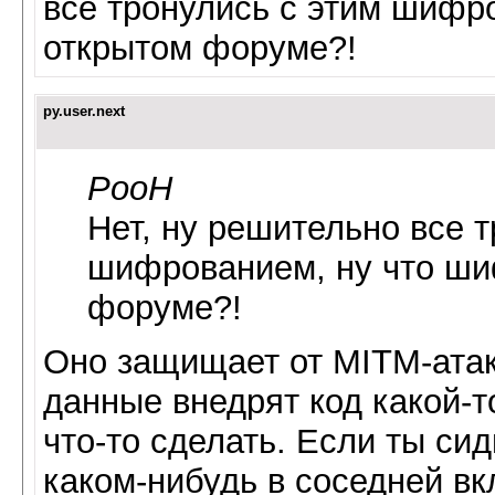
все тронулись с этим шифр
открытом форуме?!
py.user.next
PooH
Нет, ну решительно все т
шифрованием, ну что ши
форуме?!
Оно защищает от MITM-атаки
данные внедрят код какой-то
что-то сделать. Если ты си
каком-нибудь в соседней вк