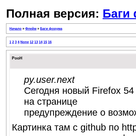
Полная версия:
Баги
Начало
»
Флейм
»
Баги форума
1
2
3
4
None
12
13
14
15
16
PooH
py.user.next
Сегодня новый Firefox 5
на странице
предупреждение о возмо
Картинка там с github по ht