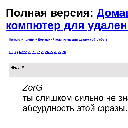
Полная версия:
Дома
компютер для удален
Начало
»
Флейм
»
Домашний компютер для удаленной работы
1
2
3
4
None
20
21
22
23
24
25
26
27
28
4kpt_IV
ZerG
ты слишком сильно не зн
абсурдность этой фраз